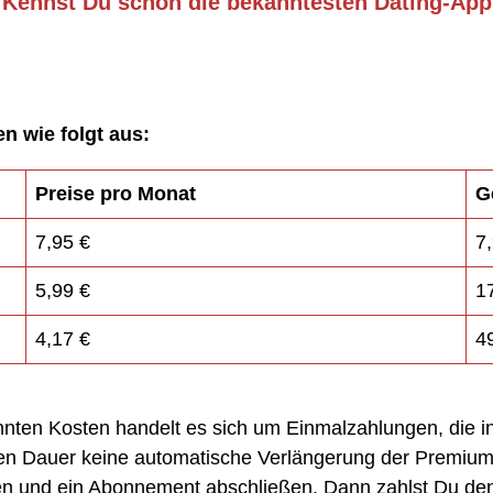
➥
Kennst Du schon die bekanntesten Dating-Ap
n wie folgt aus:
Preise pro Monat
G
7,95 €
7
5,99 €
1
4,17 €
4
ten Kosten handelt es sich um Einmalzahlungen, die in
ten Dauer keine automatische Verlängerung der Premium-
en und ein Abonnement abschließen. Dann zahlst Du d