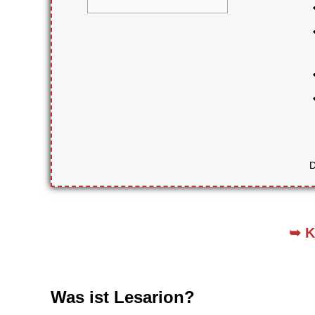
D
➥
K
Was ist Lesarion?